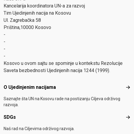
Kancelarija koordinatora UN-a za razvoj
Tim Ujedinjenih nacija na Kosovu
Ul. Zagrebačka 58
Priština,10000 Kosovo
-
-
-
-
Kosovo u ovom sajtu se spominje u kontekstu Rezolucije
Saveta bezbednosti Ujedinjenih nacija 1244 (1999).
Footer menu
O Ujedinjenim nacijama
O Uj
Saznajte šta UN na Kosovu rade na postizanju Ciljeva održivog
razvoja.
SDGs
SD
Naš rad na Ciljevima održivog razvoja.