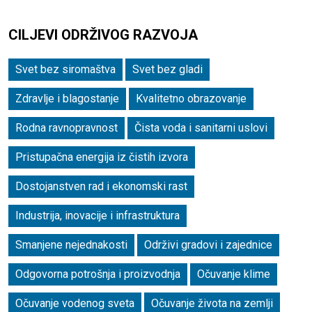
CILJEVI ODRŽIVOG RAZVOJA
Svet bez siromaštva
Svet bez gladi
Zdravlje i blagostanje
Kvalitetno obrazovanje
Rodna ravnopravnost
Čista voda i sanitarni uslovi
Pristupačna energija iz čistih izvora
Dostojanstven rad i ekonomski rast
Industrija, inovacije i infrastruktura
Smanjene nejednakosti
Održivi gradovi i zajednice
Odgovorna potrošnja i proizvodnja
Očuvanje klime
Očuvanje vodenog sveta
Očuvanje života na zemlji