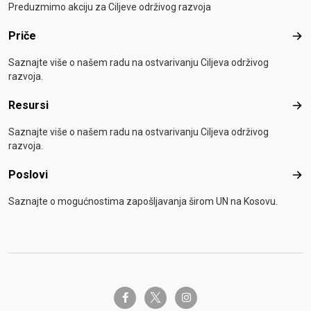
Preduzmimo akciju za Ciljeve održivog razvoja
Priče
Pri
Saznajte više o našem radu na ostvarivanju Ciljeva održivog
razvoja.
Resursi
Res
Saznajte više o našem radu na ostvarivanju Ciljeva održivog
razvoja.
Poslovi
Pos
Saznajte o mogućnostima zapošljavanja širom UN na Kosovu.
twitter-x
facebook-f
instagram