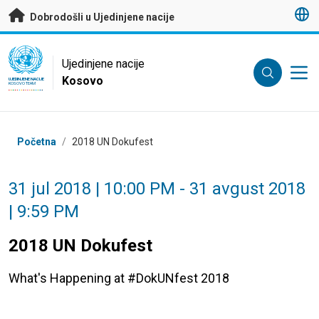
Preskoči na glavni sadržaj
Dobrodošli u Ujedinjene nacije
UN Logo
Ujedinjene nacije
Kosovo
UJEDINJENE NACIJE
KOSOVO TEAM
Breadcrumb
Početna
/
2018 UN Dokufest
31 jul 2018 | 10:00 PM - 31 avgust 2018
| 9:59 PM
2018 UN Dokufest
What's Happening at #DokUNfest 2018