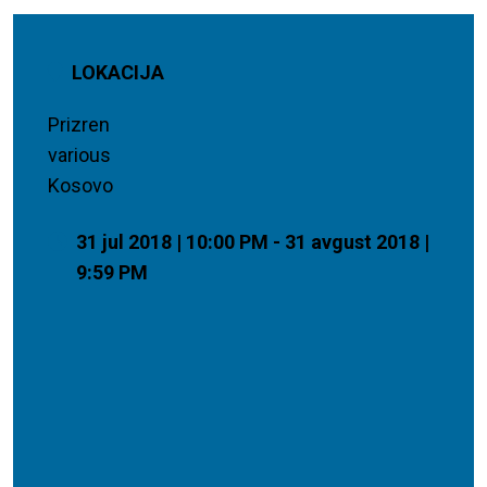
LOKACIJA
Prizren
various
Kosovo
31 jul 2018 | 10:00 PM - 31 avgust 2018 |
9:59 PM