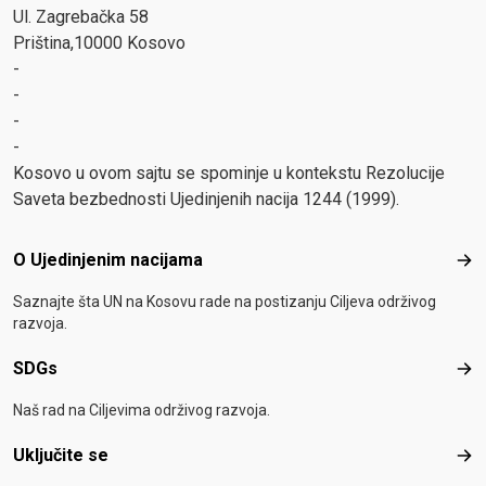
Ul. Zagrebačka 58
Priština,10000 Kosovo
-
-
-
-
Kosovo u ovom sajtu se spominje u kontekstu Rezolucije
Saveta bezbednosti Ujedinjenih nacija 1244 (1999).
Footer menu
O Ujedinjenim nacijama
O Uj
Saznajte šta UN na Kosovu rade na postizanju Ciljeva održivog
razvoja.
SDGs
SD
Naš rad na Ciljevima održivog razvoja.
Uključite se
Uklj