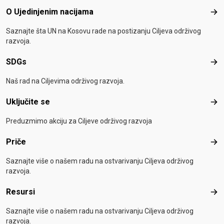
Footer menu
O Ujedinjenim nacijama
O Uj
Saznajte šta UN na Kosovu rade na postizanju Ciljeva održivog
razvoja.
SDGs
SD
Naš rad na Ciljevima održivog razvoja.
Uključite se
Uklj
Preduzmimo akciju za Ciljeve održivog razvoja
Priče
Pri
Saznajte više o našem radu na ostvarivanju Ciljeva održivog
razvoja.
Resursi
Res
Saznajte više o našem radu na ostvarivanju Ciljeva održivog
razvoja.