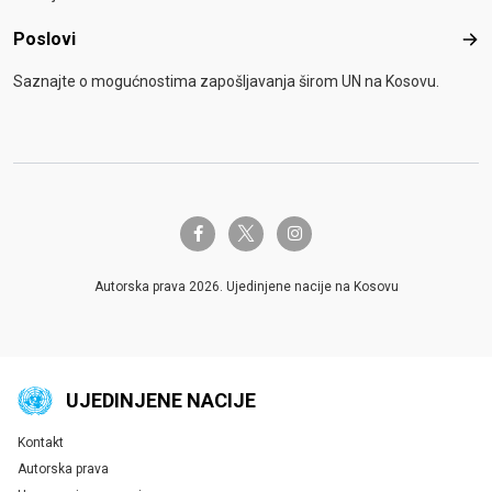
Poslovi
Pos
Saznajte o mogućnostima zapošljavanja širom UN na Kosovu.
twitter-x
facebook-f
instagram
Autorska prava 2026. Ujedinjene nacije na Kosovu
UJEDINJENE NACIJE
Kontakt
Global U.N. menu
Autorska prava