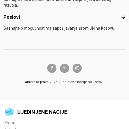
razvoja.
Poslovi
Pos
Saznajte o mogućnostima zapošljavanja širom UN na Kosovu.
twitter-x
facebook-f
instagram
Autorska prava 2026. Ujedinjene nacije na Kosovu
UJEDINJENE NACIJE
Kontakt
Global U.N. menu