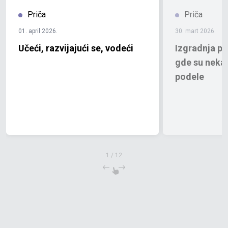
Priča
Priča
01. april 2026.
30. mart 2026.
Učeći, razvijajući se, vodeći
Izgradnja pr
gde su neka
podele
1
/
12