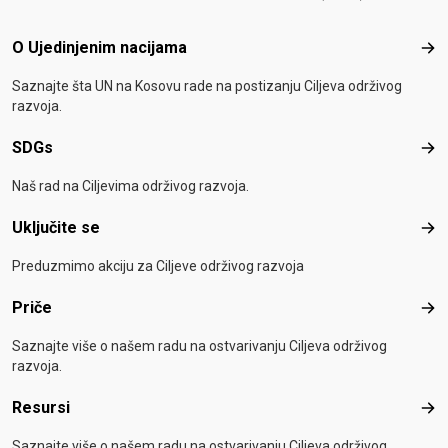
Footer menu
O Ujedinjenim nacijama
O Uj
Saznajte šta UN na Kosovu rade na postizanju Ciljeva održivog
razvoja.
SDGs
SD
Naš rad na Ciljevima održivog razvoja.
Uključite se
Uklj
Preduzmimo akciju za Ciljeve održivog razvoja
Priče
Pri
Saznajte više o našem radu na ostvarivanju Ciljeva održivog
razvoja.
Resursi
Res
Saznajte više o našem radu na ostvarivanju Ciljeva održivog